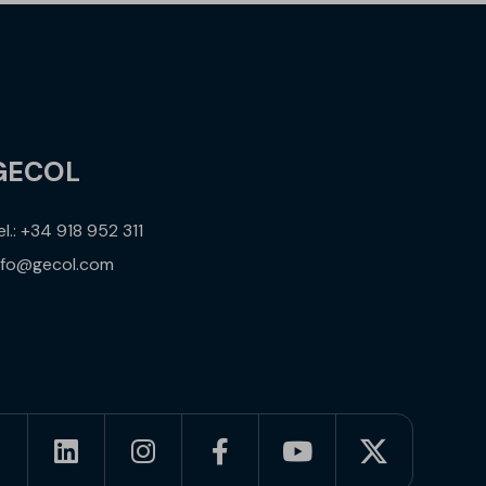
GECOL
el.: +34 918 952 311
nfo@gecol.com