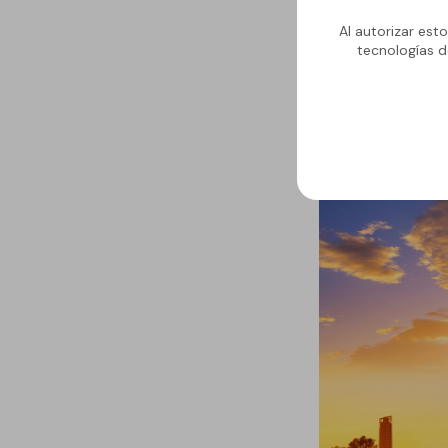
Al autorizar est
tecnologías d