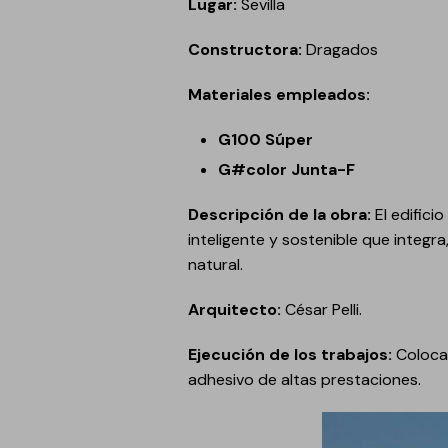
Lugar:
Sevilla
Anclaje y fijación
Constructora:
Dragados
Accesorios y
complementos
Materiales empleados:
Cornisas decorativas
G100 Súper
Revestimientos de
Plastes para
fachadas
preparación de
G#color Junta-F
superficies
Revestimientos minerales
Descripción de la obra:
El edific
cementosos
inteligente y sostenible que integ
Revestimientos minerales
natural.
con cal
Arquitecto:
César Pelli.
Revestimientos acrílicos y
pinturas
Ejecución de los trabajos:
Colocac
Auxiliares y Accesorios
adhesivo de altas prestaciones.
Aditivos, imprimaciones
Pavimentos
y consolidantes
GECOLFLOOR Epox