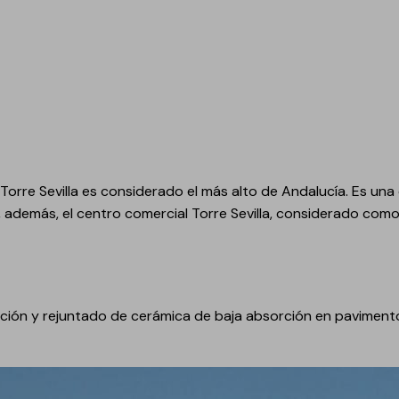
Pavi
Jun
decoración de suelos
Car
Reva
Pavi
Rej
Morteros especiales de
Cart
montaje
Resi
Nor
Reve
Morteros, hormigones y
conglomerantes
Morteros de cemento
io Torre Sevilla es considerado el más alto de Andalucía. Es 
para montaje
ra, además, el centro comercial Torre Sevilla, considerado co
Morteros de cal para
montaje
Hormigones
Conglomerantes
ión y rejuntado de cerámica de baja absorción en paviment