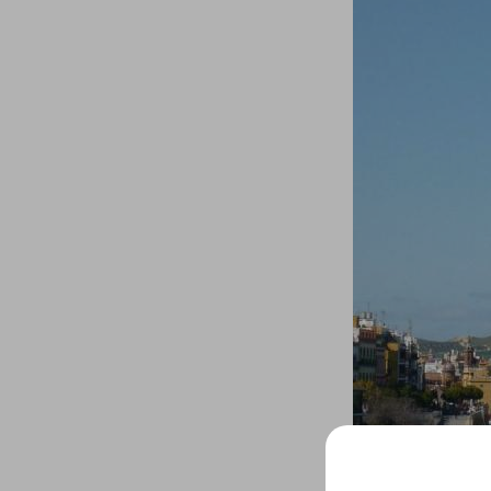
GECOLFLOOR PU
Gama Poliuretano
Cemento
GECOLFLOOR PMMA
Reparadores
estructurales y
cosméticos para
hormigón
Recrecido, Nivelación y
Decoración de suelos
Áridos, diluyentes, aditi
y accesorios
GECOLGAME
GECOLPLAY