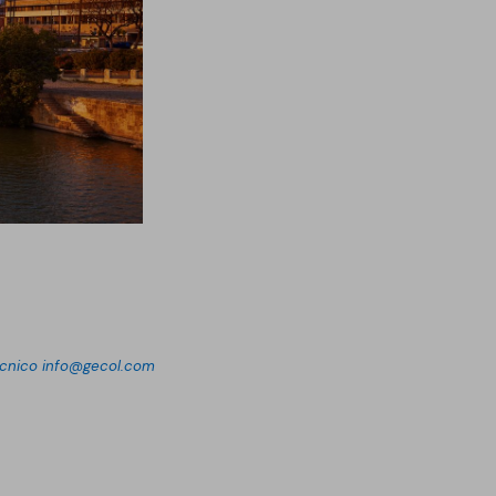
écnico
info@gecol.com