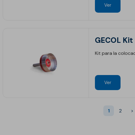
Ver
GECOL Kit 
Kit para la coloc
Ver
1
2
>