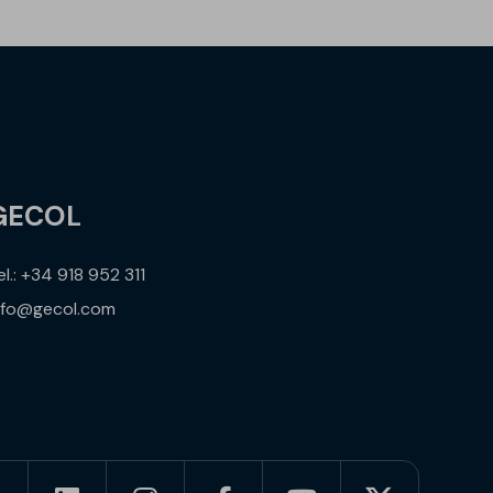
GECOL
el.: +34 918 952 311
nfo@gecol.com