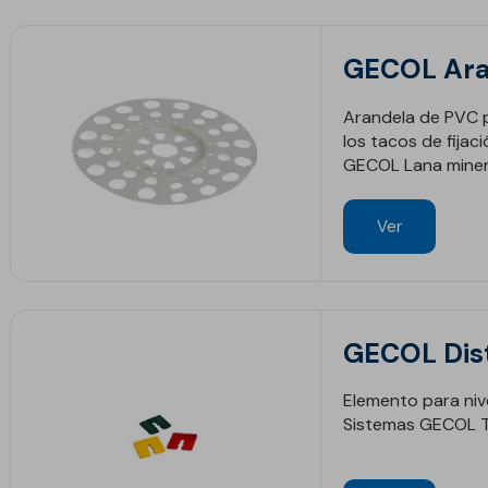
GECOL Ara
Arandela de PVC p
los tacos de fija
GECOL Lana miner
Ver
GECOL Dis
Elemento para nive
Sistemas GECOL 