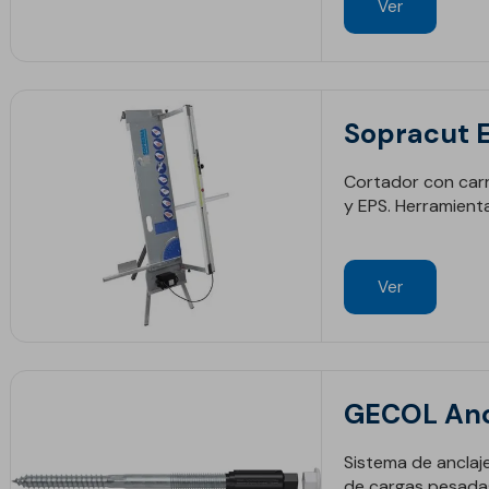
Ver
Sopracut E
Cortador con carri
y EPS. Herramient
Ver
vos
GECOL Anc
Sistema de anclaje
de cargas pesada