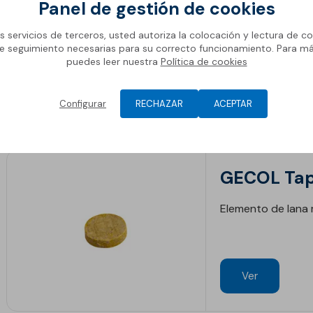
Panel de gestión de cookies
Herramienta para 
os servicios de terceros, usted autoriza la colocación y lectura de co
e seguimiento necesarias para su correcto funcionamiento. Para m
puedes leer nuestra
Política de cookies
Ver
Configurar
RECHAZAR
ACEPTAR
GECOL Tap
Elemento de lana m
Ver