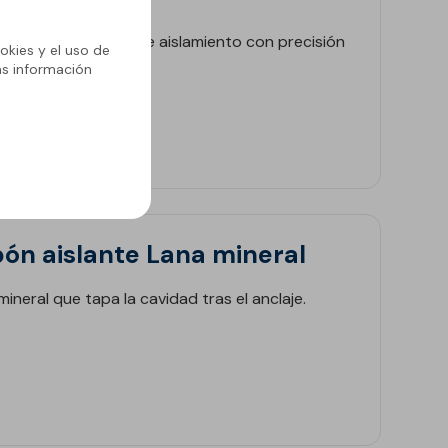
cortar los paneles de aislamiento con precisión
okies y el uso de
ás información
ón aislante Lana mineral
ineral que tapa la cavidad tras el anclaje.