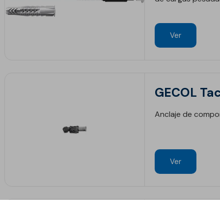
Ver
GECOL Tac
Anclaje de compon
Ver
GECOL Cút