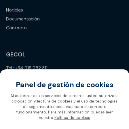
Noticias
Documentación
Contacto
GECOL
Tel.: +34 918 952 311
info@gecol.com
Panel de gestión de cookies
Al autorizar estos servicios de terceros, usted autoriza la
colocación y lectura de cookies y el uso de tecnologías
de seguimiento necesarias para su correcto
funcionamiento. Para más información puedes leer
nuestra
Política de cookies
Gecol 2026