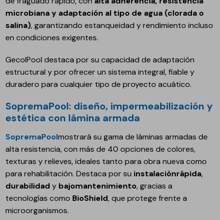
de fraguado rápido, con
alta adherencia, resistencia
microbiana y adaptación al tipo de agua (clorada o
salina)
, garantizando estanqueidad y rendimiento incluso
en condiciones exigentes.
GecolPool destaca por su capacidad de adaptación
estructural y por ofrecer un sistema integral, fiable y
duradero para cualquier tipo de proyecto acuático.
SopremaPool: diseño, impermeabilización y
estética con lámina armada
SopremaPool
mostrará su gama de láminas armadas de
alta resistencia, con más de 40 opciones de colores,
texturas y relieves, ideales tanto para obra nueva como
para rehabilitación. Destaca por su
instalación
rápida
,
durabilidad
y
bajo
mantenimiento
, gracias a
tecnologías como
BioShield
, que protege frente a
microorganismos.