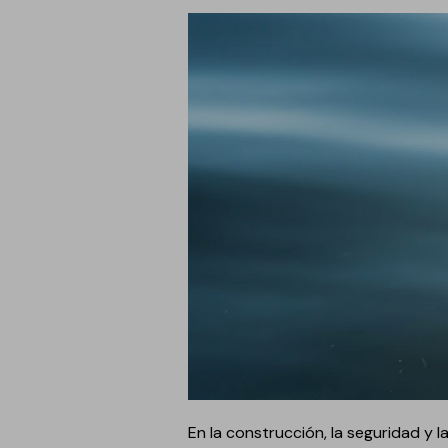
Anclaje y fijación
Accesorios y
complementos
Cornisas decorativas
Revestimientos de
Plastes para
fachadas
preparación de
superficies
Revestimientos minerales
cementosos
Revestimientos minerales
con cal
Revestimientos acrílicos y
pinturas
Auxiliares y Accesorios
Aditivos, imprimaciones
Pavimentos
y consolidantes
En la construcción, la seguridad y
GECOLFLOOR Epox