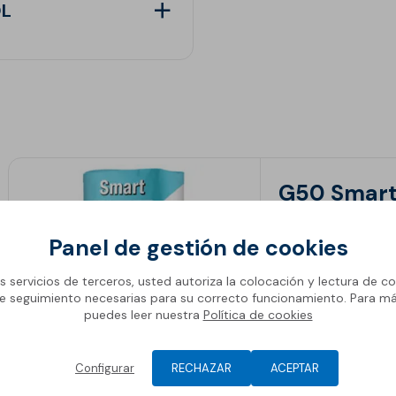
L
Pavi
Jun
decoración de suelos
Car
Reva
Pavi
Rej
Morteros especiales de
Cart
montaje
Resi
Nor
Reve
Morteros, hormigones y
conglomerantes
Morteros de cemento
G50 Smar
para montaje
Morteros de cal para
C2 TE. G50 Smart e
Panel de gestión de cookies
montaje
de baja absorción
cerámicas y piedra
Hormigones
os servicios de terceros, usted autoriza la colocación y lectura de co
e seguimiento necesarias para su correcto funcionamiento. Para m
Conglomerantes
puedes leer nuestra
Política de cookies
Ver
Configurar
RECHAZAR
ACEPTAR