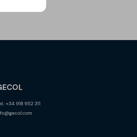
2
GECOL
el.: +34 918 952 311
nfo@gecol.com