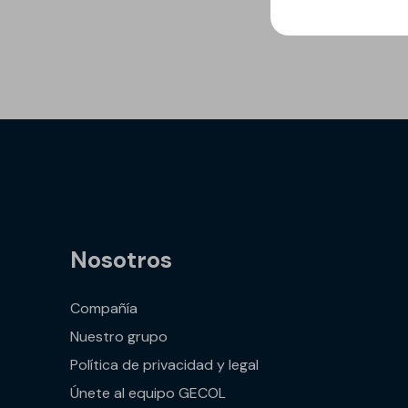
GECOLFLOOR PU
Gama Poliuretano
Cemento
GECOLFLOOR PMMA
Reparadores
estructurales y
cosméticos para
hormigón
Recrecido, Nivelación y
Decoración de suelos
Nosotros
Áridos, diluyentes, aditi
y accesorios
Compañía
GECOLGAME
Nuestro grupo
GECOLPLAY
Política de privacidad y legal
Únete al equipo GECOL