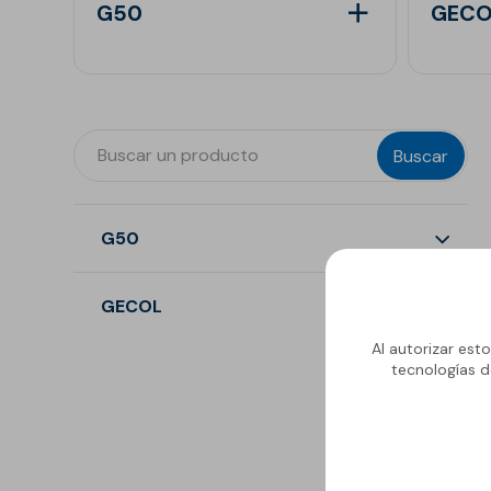
G50
GECO
Anclaje y fijación
Accesorios y
complementos
Cornisas decorativas
Buscar
Revestimientos de
Plastes para
fachadas
preparación de
superficies
Revestimientos minerales
G50
cementosos
Revestimientos minerales
Ver todos los productos
con cal
GECOL
Revestimientos acrílicos y
Al autorizar est
pinturas
Ver todos los productos
tecnologías d
Auxiliares y Accesorios
Aditivos, imprimaciones
Pavimentos
y consolidantes
GECOLFLOOR Epox