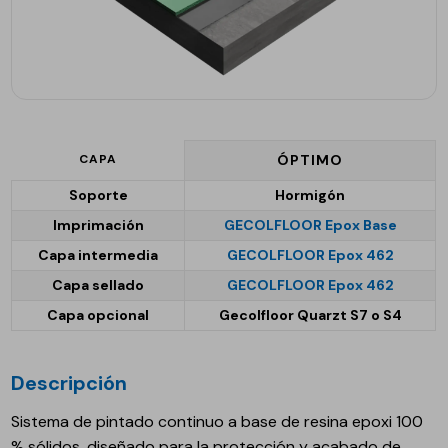
CAPA
ÓPTIMO
Soporte
Hormigón
Imprimación
GECOLFLOOR Epox Base
Capa intermedia
GECOLFLOOR Epox 462
Capa sellado
GECOLFLOOR Epox 462
Capa opcional
Gecolfloor Quarzt S7 o S4
Descripción
Sistema de pintado continuo a base de resina epoxi 100
% sólidos, diseñado para la protección y acabado de