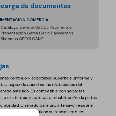
mentos continuos para pistas multideporte
tas minerales G#color
escarga de documentos
ta de colores de mortero monocapa para fachadas
lorización del edificio
mentos seguros para parques infantiles
untado de cerámica
a de colores para revestimientos acrílicos
UMENTACIÓN COMERCIAL
stencia y durabilidad en Pavimentos Industriales
ma UNE 138002:2017
stimientos minerales de piedra proyectada
Catálogo General GECOL Pavimentos
Presentación Gama Gecol Pavimentos
Sistemas GECOLGAME
ajas
ento continuo y adaptable: Superficie uniforme y
untas, capaz de absorber las dilataciones del
erado asfáltico. Es compatible con soportes
s o existentes, y apto para rehabilitación de pistas.
urabilidad: Diseñado para uso intensivo, resiste el
ste mecánico y mantiene su rendimiento en