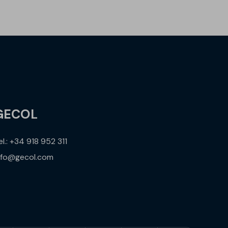
GECOL
el.: +34 918 952 311
nfo@gecol.com