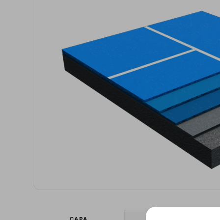
Anclaje y fijación
Accesorios y
complementos
Cornisas decorativas
Revestimientos de
Plastes para
fachadas
preparación de
superficies
Revestimientos minerales
cementosos
Revestimientos minerales
con cal
Revestimientos acrílicos y
pinturas
Auxiliares y Accesorios
Aditivos, imprimaciones
Pavimentos
y consolidantes
GECOLFLOOR Epox
CAPA
ONE