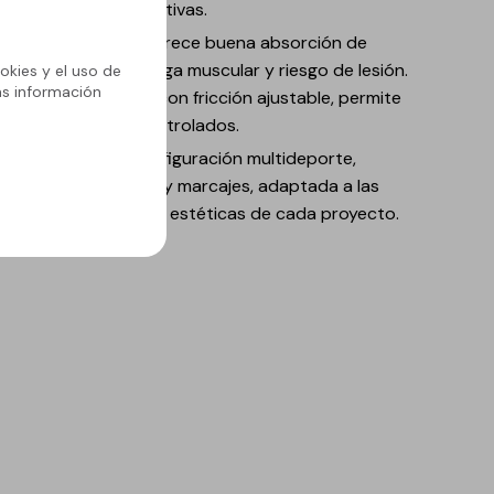
les disciplinas deportivas.
miento deportivo: Ofrece buena absorción de
tos para reducir carga muscular y riesgo de lesión.
okies y el uso de
ás información
xtura microrrugosa, con fricción ajustable, permite
zamientos y giros controlados.
tilidad y diseño: Configuración multideporte,
nalizable en colores y marcajes, adaptada a las
idades funcionales y estéticas de cada proyecto.