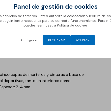
múltip
Panel de gestión de cookies
Aglomerado asfáltico
Rendi
impac
os servicios de terceros, usted autoriza la colocación y lectura de co
OL Slurry Sintético PLUS
e seguimiento necesarias para su correcto funcionamiento. Para m
Su te
Surfacer
Gecolgame Coat (2)
puedes leer nuestra
Política de cookies
desli
Gecolgame Coat (2)
GECOLGAME Finish
Versa
 Finish
GECOLGAME Line
Configurar
RECHAZAR
ACEPTAR
perso
E Line
neces
vos
cinco capas de morteros y pinturas a base de
olideportivas, tanto en interiores como
. Espesor: 2-4 mm