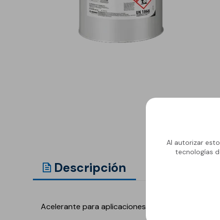
Anclaje y fijación
Accesorios y
complementos
Cornisas decorativas
Revestimientos de
Plastes para
fachadas
preparación de
superficies
Revestimientos minerales
cementosos
Revestimientos minerales
con cal
Al autorizar est
Revestimientos acrílicos y
tecnologías d
pinturas
Descripción
Gama
Auxiliares y Accesorios
Aditivos, imprimaciones
Pavimentos
y consolidantes
Acelerante para aplicaciones con temperaturas 
GECOLFLOOR Epox