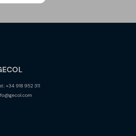
GECOL
el.: +34 918 952 311
nfo@gecol.com