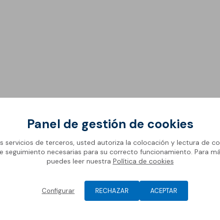
Pavi
decoración de suelos
Car
Nor
Reva
Pavi
Morteros especiales de
Cart
montaje
Resi
Reve
Morteros, hormigones y
conglomerantes
Morteros de cemento
para montaje
Panel de gestión de cookies
Morteros de cal para
montaje
os servicios de terceros, usted autoriza la colocación y lectura de co
e seguimiento necesarias para su correcto funcionamiento. Para m
Hormigones
puedes leer nuestra
Política de cookies
Conglomerantes
Configurar
RECHAZAR
ACEPTAR
menores de 0 grados.