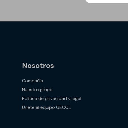
GECOLFLOOR PU
Gama Poliuretano
Cemento
GECOLFLOOR PMMA
Reparadores
estructurales y
cosméticos para
hormigón
Nosotros
Recrecido, Nivelación y
Decoración de suelos
Compañía
Áridos, diluyentes, aditi
Nuestro grupo
y accesorios
Política de privacidad y legal
GECOLGAME
Únete al equipo GECOL
GECOLPLAY