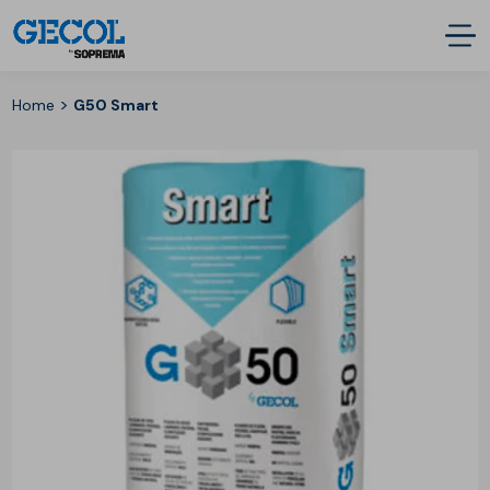
>
Home
G50 Smart