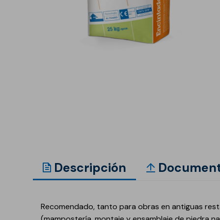
Anclaje y fijación
Accesorios y
complementos
Cornisas decorativas
Revestimientos de
Plastes para
fachadas
preparación de
superficies
Revestimientos minerales
cementosos
Revestimientos minerales
con cal
Revestimientos acrílicos y
pinturas
Descripción
Document
Auxiliares y Accesorios
Aditivos, imprimaciones
Pavimentos
y consolidantes
Recomendado, tanto para obras en antiguas restau
GECOLFLOOR Epox
(mampostería, montaje y ensamblaje de piedra natu