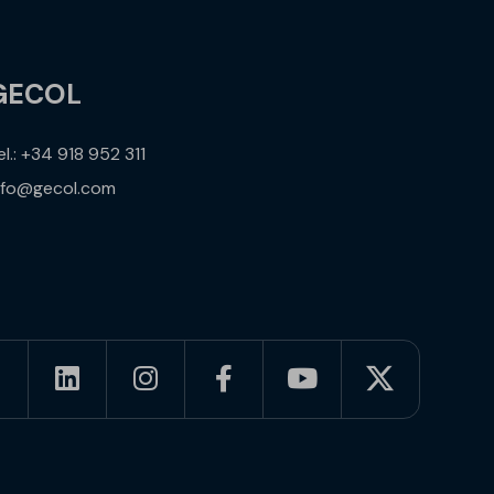
GECOL
el.: +34 918 952 311
nfo@gecol.com