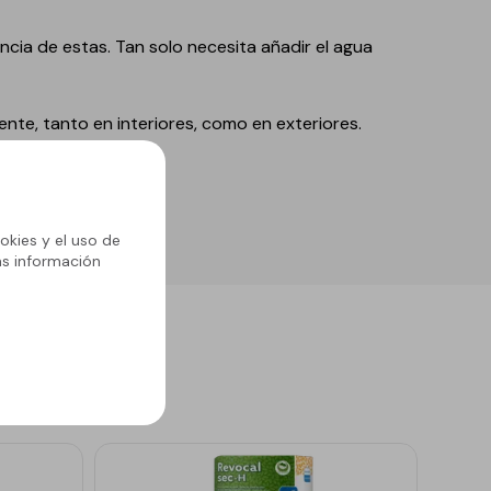
ncia de estas. Tan solo necesita añadir el agua
ente, tanto en interiores, como en exteriores.
okies y el uso de
ás información