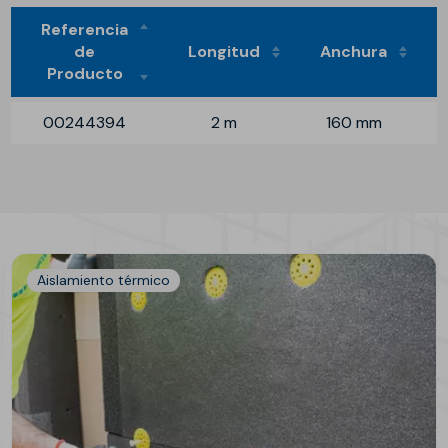
Referencia
de
Longitud
Anchura
Producto
00244394
2 m
160 mm
Aislamiento térmico