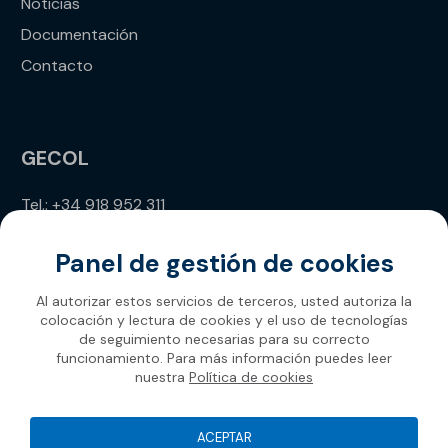
Noticias
Documentación
Contacto
GECOL
Tel.: +34 918 952 311
info@gecol.com
Panel de gestión de cookies
Al autorizar estos servicios de terceros, usted autoriza la
colocación y lectura de cookies y el uso de tecnologías
de seguimiento necesarias para su correcto
funcionamiento. Para más información puedes leer
nuestra
Política de cookies
Gecol 2026
ACEPTAR