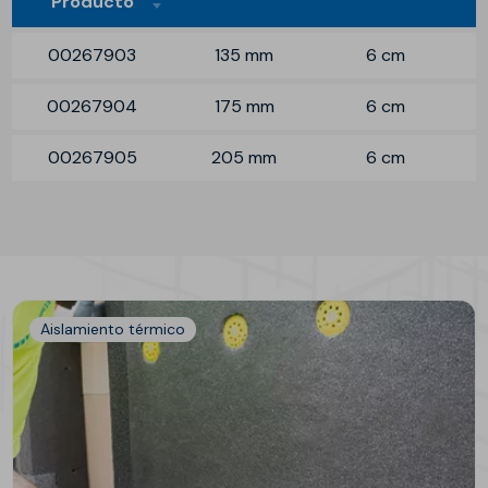
Producto
00267903
135 mm
6 cm
00267904
175 mm
6 cm
00267905
205 mm
6 cm
Aislamiento térmico