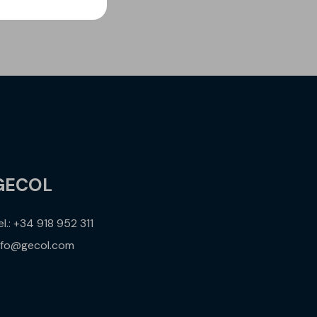
GECOL
el.: +34 918 952 311
nfo@gecol.com