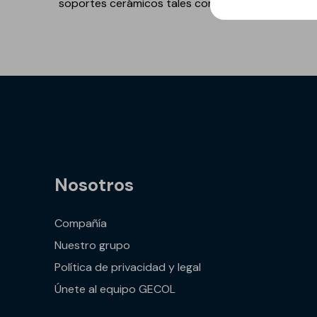
soportes cerámicos tales como terrazos, gres y c
GECOLFLOOR PU
Gama Poliuretano
Cemento
GECOLFLOOR PMMA
Reparadores
estructurales y
cosméticos para
hormigón
Recrecido, Nivelación y
Nosotros
Decoración de suelos
Áridos, diluyentes, aditi
Compañía
y accesorios
Nuestro grupo
GECOLGAME
Política de privacidad y legal
GECOLPLAY
Únete al equipo GECOL