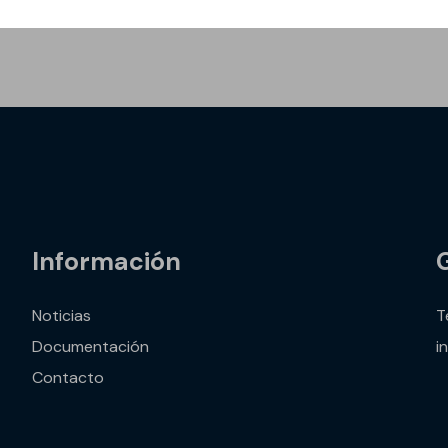
erámica en general.
Información
vos
Noticias
T
Documentación
i
Contacto