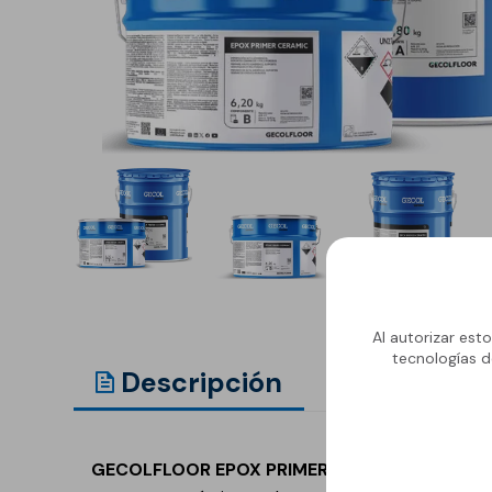
Anclaje y fijación
Accesorios y
complementos
Cornisas decorativas
Revestimientos de
Plastes para
fachadas
preparación de
superficies
Revestimientos minerales
cementosos
Revestimientos minerales
con cal
Al autorizar est
Revestimientos acrílicos y
tecnologías d
pinturas
Descripción
Document
Auxiliares y Accesorios
Aditivos, imprimaciones
Pavimentos
y consolidantes
GECOLFLOOR EPOX PRIMER CERAMIC
es un lig
GECOLFLOOR Epox