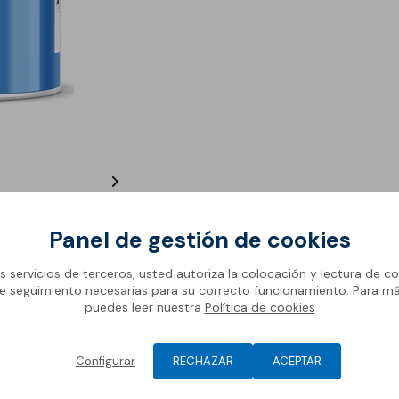
Pavi
Jun
decoración de suelos
Car
Reva
Pavi
Rej
Morteros especiales de
Cart
montaje
Resi
Nor
Reve
Morteros, hormigones y
conglomerantes
Morteros de cemento
Eléments
para montaje
suivant
Morteros de cal para
Panel de gestión de cookies
montaje
os servicios de terceros, usted autoriza la colocación y lectura de co
Hormigones
e seguimiento necesarias para su correcto funcionamiento. Para m
ación
Ventajas
Gama
Conglomerantes
puedes leer nuestra
Política de cookies
Configurar
RECHAZAR
ACEPTAR
ante epoxídico 100% sólidos y sin cargas, especialmente for