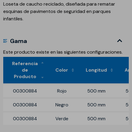
Loseta de caucho reciclado, diseñada para rematar
esquinas de pavimentos de seguridad en parques
infantiles.
Gama
Este producto existe en las siguientes configuraciones.
Referencia
de
Color
Longitud
An
Producto
00300884
Rojo
500 mm
50
00300884
Negro
500 mm
50
00300884
Verde
500 mm
50