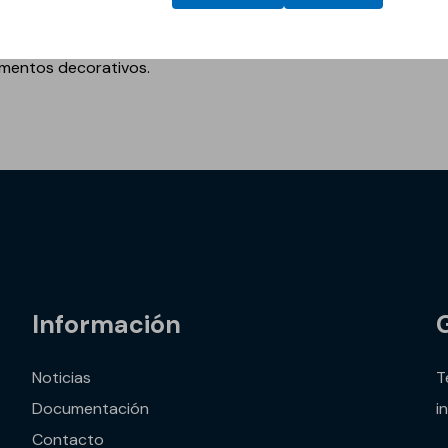
, de estabilidad al color y resistencia al envejecimiento, lo
vimentos decorativos.
vos
Información
Noticias
T
Documentación
i
Contacto