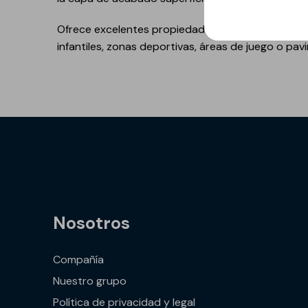
GECOLFLOOR PU
Ofrece excelentes propiedades mecánicas, elásticas
Gama Poliuretano
infantiles, zonas deportivas, áreas de juego o pa
Cemento
GECOLFLOOR PMMA
Reparadores
estructurales y
cosméticos para
hormigón
Recrecido, Nivelación y
Decoración de suelos
Áridos, diluyentes, aditi
Nosotros
y accesorios
GECOLGAME
Compañía
GECOLPLAY
Nuestro grupo
Política de privacidad y legal