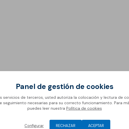
Pavi
Jun
decoración de suelos
Car
Reva
Pavi
Rej
Morteros especiales de
Cart
montaje
Resi
Nor
Reve
Morteros, hormigones y
conglomerantes
Morteros de cemento
para montaje
Morteros de cal para
montaje
Panel de gestión de cookies
Hormigones
ación
Ventajas
Gama
os servicios de terceros, usted autoriza la colocación y lectura de co
Conglomerantes
e seguimiento necesarias para su correcto funcionamiento. Para m
puedes leer nuestra
Política de cookies
cho reciclado SBR encapsulado en resina coloreada, de gran
Configurar
RECHAZAR
ACEPTAR
inuos de seguridad, aplicados in situ con resinas de poliure