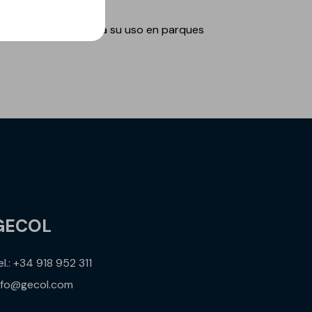
 que lo hace ideal para su uso en parques
GECOL
el.: +34 918 952 311
nfo@gecol.com