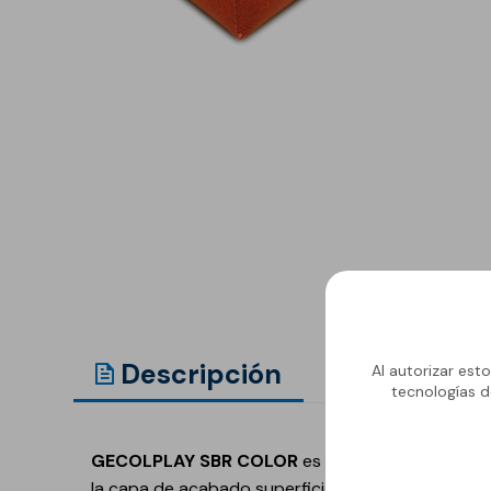
Anclaje y fijación
Accesorios y
complementos
Cornisas decorativas
Revestimientos de
Plastes para
fachadas
preparación de
superficies
Revestimientos minerales
cementosos
Revestimientos minerales
con cal
Revestimientos acrílicos y
pinturas
Descripción
Document
Al autorizar est
tecnologías d
Auxiliares y Accesorios
Aditivos, imprimaciones
Pavimentos
y consolidantes
GECOLPLAY SBR COLOR
es un granulado de cau
GECOLFLOOR Epox
la capa de acabado superficial en pavimentos cont