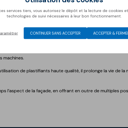
es services tiers, vous autorisez le dépôt et la lecture de cookies et 
 pour la réfection d’anciens bâtiments.
technologies de suivi nécessaires à leur bon fonctionnement.
en maçonnerie (ex. ciment, brique céramique), sans qu’il ne so
aramétrer
CONTINUER SANS ACCEPTER
ACCEPTER & FERME
ue
e mais hautement respirant à la vapeur d’eau et aux condensat
t
es machines.
ilisation de plastifiants haute qualité, il prolonge la vie de
s l’aspect de la façade, en offrant en outre de multiples pos