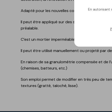
Gamme polyuréthane-
ciment
En autorisant c
Adapté pour les nouvelles constructions ainsi que
GECOLFLOOR PMMA
Il peut être appliqué sur des supports habituels 
Produits de réparation
préalable.
P
structurelle et esthétiq
pour le béton
C’est un mortier imperméable face à l’eau de plui
Ragréage, nivellement e
décoration des sols
Il peut être utilisé manuellement ou projeté par d
Granulats, diluants,
En raison de sa granulométrie compensée et de l’ut
additifs et accessoires
(chemises, batteurs, etc.)
GECOLGAME
Son emploi permet de modifier en très peu de temp
GECOLPLAY
textures (gratté, taloché, lisse).