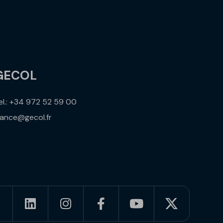
GECOL
el.: +34 972 52 59 00
rance@gecol.fr