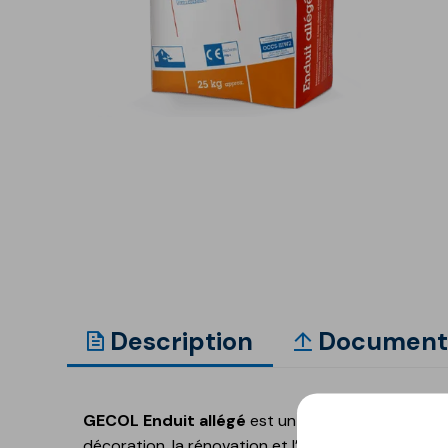
Ancrage et fixation
Accessoires et
compléments
Corniches décoratives
Revêtements et
Enduits pour la
enduits de façade
préparation de surfa
Revêtements minéraux à
base de ciment
Revêtements minéraux à
base de chaux
Peintures acryliques
Auxiliaires et accessoires
Description
Document
Additifs techniques,
Revêtements de sol
apprêts et nettoyants
GECOLFLOOR Epox
GECOL Enduit allégé
est un mortier semi-allégé
GECOLFLOOR PU
décoration, la rénovation et l’imperméabilisation 