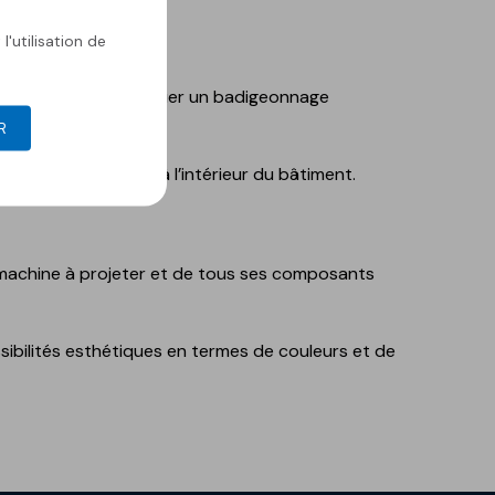
l'utilisation de
it nécessaire d’effectuer un badigeonnage
R
ions se produisant à l’intérieur du bâtiment.
 la machine à projeter et de tous ses composants
sibilités esthétiques en termes de couleurs et de