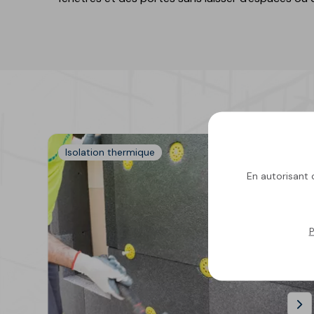
Gamme polyuréthane-
ciment
GECOLFLOOR PMMA
Produits de réparation
structurelle et esthétiq
pour le béton
Ragréage, nivellement e
décoration des sols
Isolation thermique
Granulats, diluants,
En autorisant c
additifs et accessoires
GECOLGAME
GECOLPLAY
P