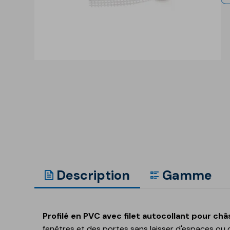
Ancrage et fixation
Accessoires et
compléments
Corniches décoratives
Revêtements et
Enduits pour la
enduits de façade
préparation de surfa
Revêtements minéraux à
base de ciment
Revêtements minéraux à
base de chaux
Peintures acryliques
Auxiliaires et accessoires
Description
Gamme
Additifs techniques,
Revêtements de sol
apprêts et nettoyants
GECOLFLOOR Epox
Profilé en PVC avec filet autocollant pour châ
GECOLFLOOR PU
fenêtres et des portes sans laisser d'espaces ou d