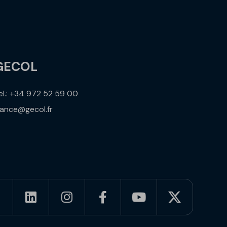
GECOL
el.: +34 972 52 59 00
rance@gecol.fr