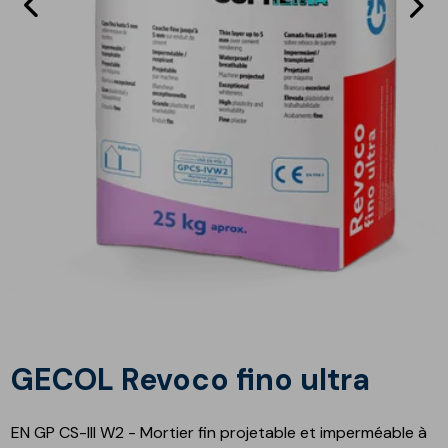
Eléments
E
précédent
s
GECOL Revoco fino ultra
EN GP CS-III W2 - Mortier fin projetable et imperméable à