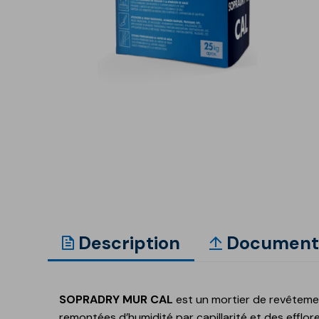
Ancrage et fixation
Accessoires et
compléments
Corniches décoratives
Revêtements et
Enduits pour la
enduits de façade
préparation de surfa
Revêtements minéraux à
base de ciment
Revêtements minéraux à
base de chaux
Peintures acryliques
Auxiliaires et accessoires
Description
Document
Additifs techniques,
Revêtements de sol
apprêts et nettoyants
GECOLFLOOR Epox
SOPRADRY MUR CAL
est un mortier de revêtemen
GECOLFLOOR PU
remontées d’humidité par capillarité et des efflo