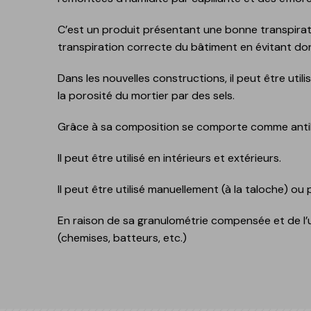
Gamme polyuréthane-
ciment
C’est un produit présentant une bonne transpirati
transpiration correcte du bâtiment en évitant do
GECOLFLOOR PMMA
Produits de réparation
Dans les nouvelles constructions, il peut être uti
structurelle et esthétiq
la porosité du mortier par des sels.
pour le béton
Ragréage, nivellement e
Grâce à sa composition se comporte comme antiba
décoration des sols
Il peut être utilisé en intérieurs et extérieurs.
Granulats, diluants,
additifs et accessoires
Il peut être utilisé manuellement (à la taloche) ou
GECOLGAME
En raison de sa granulométrie compensée et de l’ut
GECOLPLAY
(chemises, batteurs, etc.)