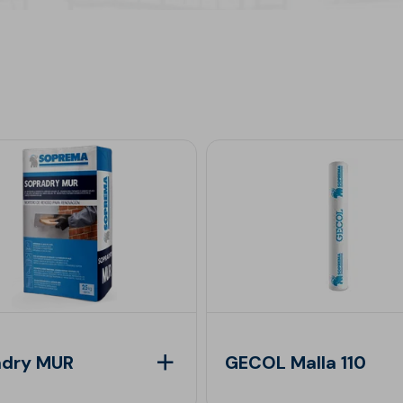
adry MUR
GECOL Malla 110