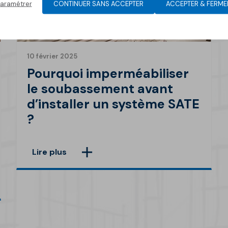
aramétrer
CONTINUER SANS ACCEPTER
ACCEPTER & FERME
01 décembre 2023
10 février 2025
Découvrez les avantages
Pourquoi imperméabiliser
des produits à base de
le soubassement avant
chaux
d’installer un système SATE
?
Lire plus
Lire plus