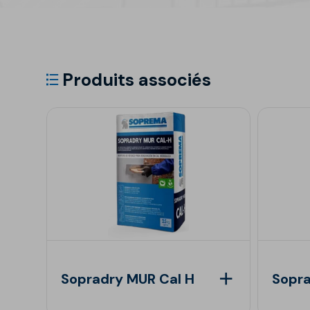
Produits associés
Sopradry MUR Cal H
Sopr